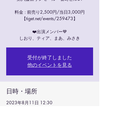
料金 : 前売り2,500円/当日3,000円
【tiget.net/events/259473】
❤️出演メンバー💙
しおり、ティア、まあ、みさき
受付が終了しました
他のイベントを見る
日時・場所
2023年8月11日 12:30
ROCKATERIA, 日本、〒981-0811 宮城県仙
台市青葉区一番町２丁目３−３３ 第八藤栄サ
ンモール一番町ビルB1F